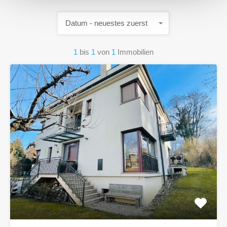
Datum - neuestes zuerst
1
bis
1
von
1
Immobilien