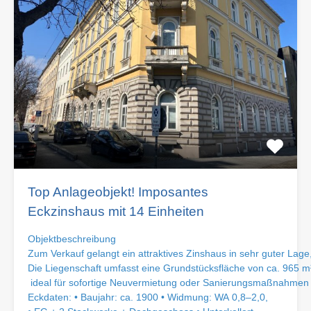
Top Anlageobjekt! Imposantes
Eckzinshaus mit 14 Einheiten
Objektbeschreibung
Zum Verkauf gelangt ein attraktives Zinshaus in sehr guter Lage
Die Liegenschaft umfasst eine Grundstücksfläche von ca. 965 m²
ideal für sofortige Neuvermietung oder Sanierungsmaßnahmen m
Eckdaten: • Baujahr: ca. 1900 • Widmung: WA 0,8–2,0,