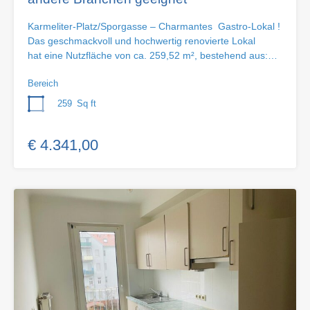
Karmeliter-Platz/Sporgasse – Charmantes Gastro-Lokal !
Das geschmackvoll und hochwertig renovierte Lokal
hat eine Nutzfläche von ca. 259,52 m², bestehend aus:…
Bereich
259
Sq ft
€ 4.341,00