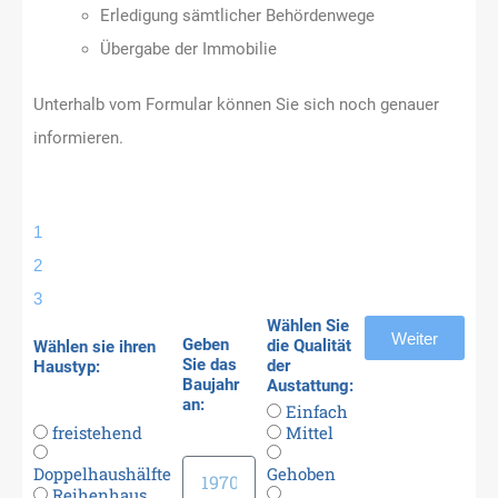
Erledigung sämtlicher Behördenwege
Übergabe der Immobilie
Unterhalb vom Formular können Sie sich noch genauer
informieren.
1
2
3
Wählen Sie
Weiter
Geben
die Qualität
Wählen sie ihren
Sie das
der
Haustyp:
Baujahr
Austattung:
an:
Einfach
freistehend
Mittel
Doppelhaushälfte
Gehoben
Reihenhaus