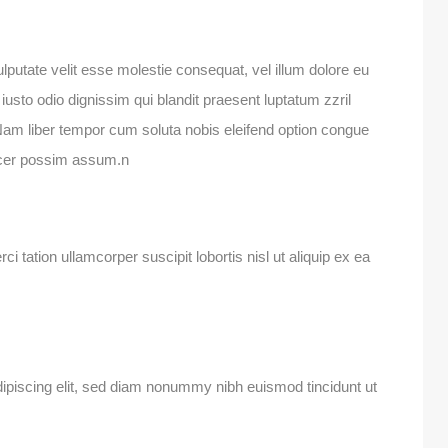
ulputate velit esse molestie consequat, vel illum dolore eu
 iusto odio dignissim qui blandit praesent luptatum zzril
i. Nam liber tempor cum soluta nobis eleifend option congue
facer possim assum.n
 tation ullamcorper suscipit lobortis nisl ut aliquip ex ea
ipiscing elit, sed diam nonummy nibh euismod tincidunt ut