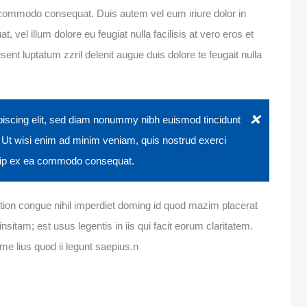
ea commodo consequat. Duis autem vel eum iriure dolor in
, vel illum dolore eu feugiat nulla facilisis at vero eros et
ent luptatum zzril delenit augue duis dolore te feugait nulla
piscing elit, sed diam nonummy nibh euismod tincidunt
. Ut wisi enim ad minim veniam, quis nostrud exerci
liquip ex ea commodo consequat.
tion congue nihil imperdiet doming id quod mazim placerat
sitam; est usus legentis in iis qui facit eorum claritatem.
me lius quod ii legunt saepius.n