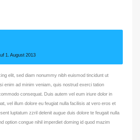
uf
1. August 2013
cing elit, sed diam nonummy nibh euismod tincidunt ut
isi enim ad minim veniam, quis nostrud exerci tation
ea commodo consequat. Duis autem vel eum iriure dolor in
, vel illum dolore eu feugiat nulla facilisis at vero eros et
ent luptatum zzril delenit augue duis dolore te feugait nulla
fend option congue nihil imperdiet doming id quod mazim