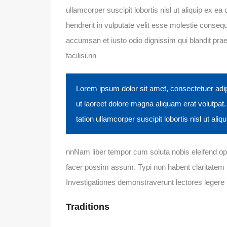
ullamcorper suscipit lobortis nisl ut aliquip ex 
hendrerit in vulputate velit esse molestie consequat
accumsan et iusto odio dignissim qui blandit praes
facilisi.nn
Lorem ipsum dolor sit amet, consectetuer adi
ut laoreet dolore magna aliquam erat volutpat
tation ullamcorper suscipit lobortis nisl ut a
nnNam liber tempor cum soluta nobis eleifend op
facer possim assum. Typi non habent claritatem in
Investigationes demonstraverunt lectores legere 
Traditions