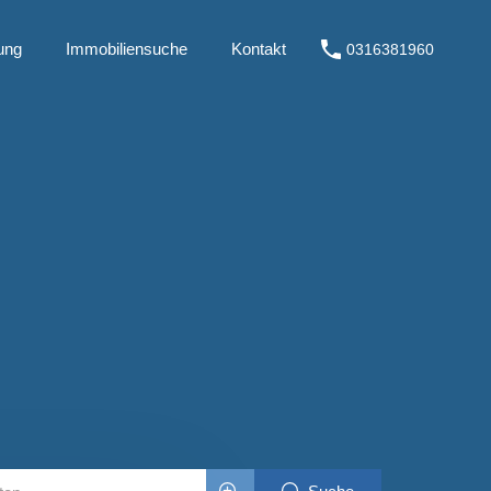
ung
Immobiliensuche
Kontakt
0316381960
Kauf
Immobilienbewertung
Immobiliensuche
Kontakt