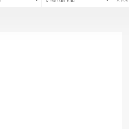
e
Miete oder Kauf
Alle A