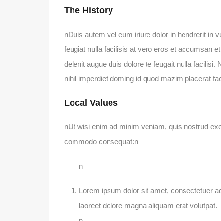
The History
nDuis autem vel eum iriure dolor in hendrerit in v
feugiat nulla facilisis at vero eros et accumsan et
delenit augue duis dolore te feugait nulla facilis
nihil imperdiet doming id quod mazim placerat 
Local Values
nUt wisi enim ad minim veniam, quis nostrud exerci
commodo consequat:n
n
Lorem ipsum dolor sit amet, consectetuer ad
laoreet dolore magna aliquam erat volutpat.
n