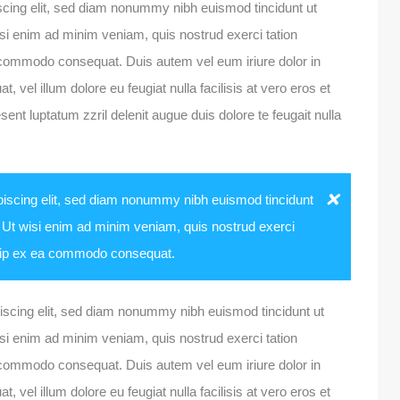
scing elit, sed diam nonummy nibh euismod tincidunt ut
isi enim ad minim veniam, quis nostrud exerci tation
ea commodo consequat. Duis autem vel eum iriure dolor in
, vel illum dolore eu feugiat nulla facilisis at vero eros et
ent luptatum zzril delenit augue duis dolore te feugait nulla
piscing elit, sed diam nonummy nibh euismod tincidunt
. Ut wisi enim ad minim veniam, quis nostrud exerci
liquip ex ea commodo consequat.
iscing elit, sed diam nonummy nibh euismod tincidunt ut
isi enim ad minim veniam, quis nostrud exerci tation
ea commodo consequat. Duis autem vel eum iriure dolor in
, vel illum dolore eu feugiat nulla facilisis at vero eros et