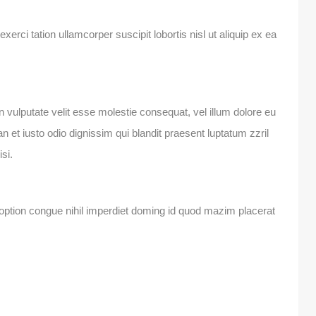
erci tation ullamcorper suscipit lobortis nisl ut aliquip ex ea
in vulputate velit esse molestie consequat, vel illum dolore eu
an et iusto odio dignissim qui blandit praesent luptatum zzril
isi.
option congue nihil imperdiet doming id quod mazim placerat