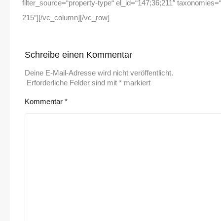
filter_source=“property-type“ el_id=“147;36;211″ taxonomies=
215″][/vc_column][/vc_row]
Schreibe einen Kommentar
Alternative:
Deine E-Mail-Adresse wird nicht veröffentlicht.
Erforderliche Felder sind mit
*
markiert
Kommentar
*