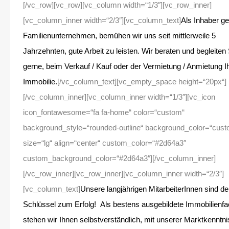
[/vc_row][vc_row][vc_column width=“1/3″][vc_row_inner]
[vc_column_inner width=“2/3″][vc_column_text]
Als Inhaber ge
Familienunternehmen, bemühen wir uns seit mittlerweile 5
Jahrzehnten, gute Arbeit zu leisten. Wir beraten und begleiten 
gerne, beim Verkauf / Kauf oder der Vermietung / Anmietung I
Immobilie.
[/vc_column_text][vc_empty_space height=“20px“]
[/vc_column_inner][vc_column_inner width=“1/3″][vc_icon
icon_fontawesome=“fa fa-home“ color=“custom“
background_style=“rounded-outline“ background_color=“cust
size=“lg“ align=“center“ custom_color=“#2d64a3″
custom_background_color=“#2d64a3″][/vc_column_inner]
[/vc_row_inner][vc_row_inner][vc_column_inner width=“2/3″]
[vc_column_text]
Unsere langjährigen MitarbeiterInnen sind de
Schlüssel zum Erfolg! Als bestens ausgebildete Immobilienfa
stehen wir Ihnen selbstverständlich, mit unserer Marktkenntni