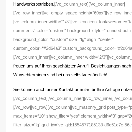
Handwerksbetrieben.
[/vc_column_text][/vc_column_inner]
[/vc_row_inner][vc_empty_space height=“60px“][vc_row_inne
[vc_column_inner width=“1/3″][vc_icon icon_fontawesome=“fa
comments“ color=“custom“ background_style=“rounded-outli
background_color=“custom“ size=“lg“ align=“center“
custom_color=“#2d64a3″ custom_background_color=“#2d64a
[/vc_column_inner][vc_column_inner width=“2/3″][vc_column_
freuen uns auf Ihren geschätzten Anruf! Besichtigungen nach
Wunschterminen sind bei uns selbstverständlich!
Sie können auch unser Kontaktformular für Ihre Anfrage nutze
[/vc_column_text][/vc_column_inner][/vc_row_inner][/vc_col
[/vc_row][vc_row][vc_column][vc_masonry_grid post_type=“p
max_items=“10″ show_filter=“yes“ element_width=“3″ gap=“2
filter_size=“lg“ grid_id=“vc_gid:1554577185138-d6c61c7e-56e