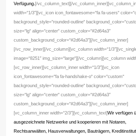
Verfügung.
[/vc_column_text][/vc_column_inner][vc_column_i
width=“1/3″][vc_icon icon_fontawesome=“fa fa-users“ color=
background_style=“rounded-outline“ background_color=“cust
size=“lg“ align=“center“ custom_color=“#2d64a3″
custom_background_color=“#2d64a3″][/vc_column_inner]
[/vc_row_inner][/vc_column][vc_column width=“1/3″][vc_sing
image=“8251″ img_size=“large“][/vc_column][vc_column width
[vc_row_inner][vc_column_inner width=“1/3″][vc_icon
icon_fontawesome=“fa fa-handshake-o“ color=“custom“
background_style=“rounded-outline“ background_color=“cust
size=“lg“ align=“center“ custom_color=“#2d64a3″
custom_background_color=“#2d64a3″][/vc_column_inner]
[vc_column_inner width=“2/3″][vc_column_text]
Wir verfügen 
ausgezeichnete Netzwerke und kooperieren mit Notaren,
Rechtsanwälten, Hausverwaltungen, Bauträgern, Kreditinstitu