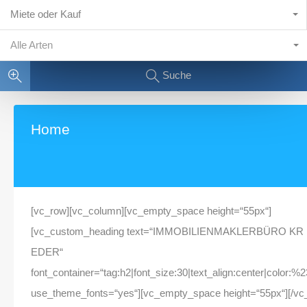
Miete oder Kauf
Alle Arten
Suche
Home
[vc_row][vc_column][vc_empty_space height=“55px“]
[vc_custom_heading text=“IMMOBILIENMAKLERBÜRO KR
EDER“
font_container=“tag:h2|font_size:30|text_align:center|color:%
use_theme_fonts=“yes“][vc_empty_space height=“55px“][/vc