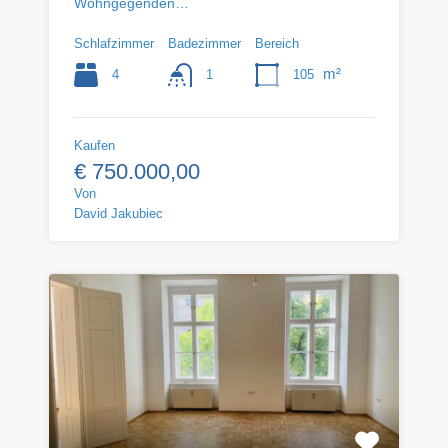
Wohngegenden…
Schlafzimmer
Badezimmer
Bereich
m²
4
105
1
Kaufen
€ 750.000,00
Von
David Jakubiec