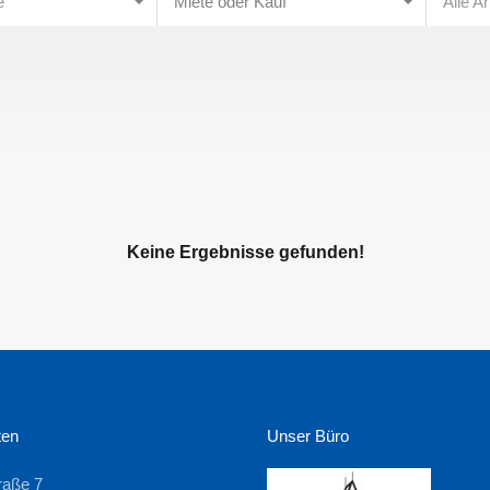
e
Miete oder Kauf
Alle A
Keine Ergebnisse gefunden!
ten
Unser Büro
raße 7