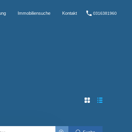
ung
Immobiliensuche
Kontakt
0316381960
Kauf
Immobilienbewertung
Immobiliensuche
Kontakt