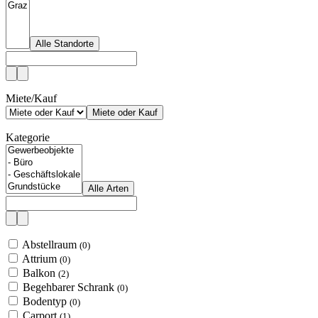
Alle Standorte
Miete/Kauf
Miete oder Kauf
Kategorie
Alle Arten
Abstellraum
(0)
Attrium
(0)
Balkon
(2)
Begehbarer Schrank
(0)
Bodentyp
(0)
Carport
(1)