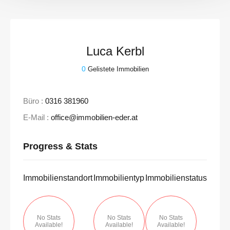
Luca Kerbl
0
Gelistete Immobilien
Büro :
0316 381960
E-Mail :
office@immobilien-eder.at
Progress & Stats
Immobilienstandort
Immobilientyp
Immobilienstatus
No Stats
No Stats
No Stats
Available!
Available!
Available!