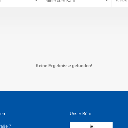
e
Miete oder Kauf
Alle A
Keine Ergebnisse gefunden!
ten
Unser Büro
raße 7