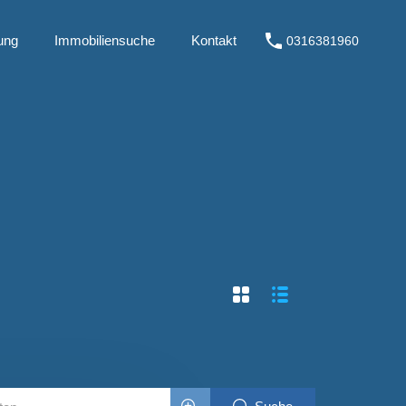
ung
Immobiliensuche
Kontakt
0316381960
Kauf
Immobilienbewertung
Immobiliensuche
Kontakt