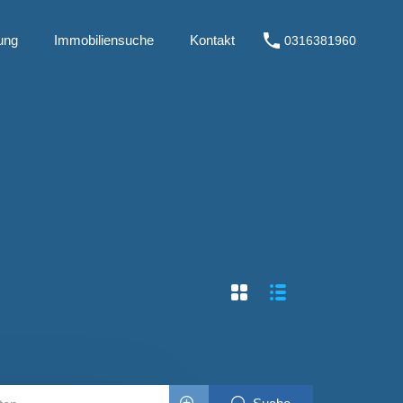
ung
Immobiliensuche
Kontakt
0316381960
Kauf
Immobilienbewertung
Immobiliensuche
Kontakt