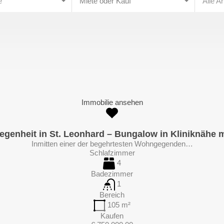
e
Miete oder Kauf
Alle A
Immobilie ansehen
egenheit in St. Leonhard – Bungalow in Kliniknähe m
Inmitten einer der begehrtesten Wohngegenden…
Schlafzimmer
4
Badezimmer
1
Bereich
105
m²
Kaufen