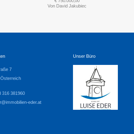
€ 750.000,00
Von
David Jakubiec
ten
Unser Büro
raße 7
 Österreich
43 316 381960
r@immobilien-eder.at